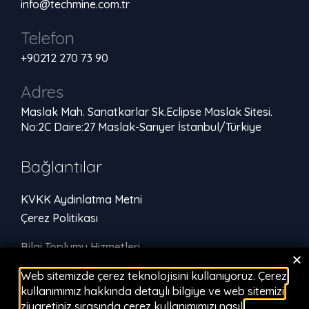
info@techmine.com.tr
Telefon
+90212 270 73 90
Adres
Maslak Mah. Sanatkarlar Sk.Eclipse Maslak Sitesi.
No:2C Daire:27 Maslak-Sarıyer İstanbul/Türkiye
Bağlantılar
KVKK Aydınlatma Metni
Çerez Politikası
Bilgi Toplumu Hizmetleri
Web sitemizde çerez teknolojisini kullanıyoruz. Çerez
Sosyal Medya
kullanımımız hakkında detaylı bilgiye ve web sitemizi
ziyaretiniz sırasında çerez kullanımımızı nasıl